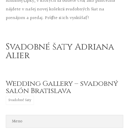
luxusnej čipky, v ktorých sa budete cítiť ako princezná
nájdete v našej novej kolekcii svadobných šiat na
prenájom a predaj. Príďte si ich vyskúšať!
Svadobné šaty Adriana
Alier
Wedding Gallery – svadobný
salón Bratislava
Svadobné šaty